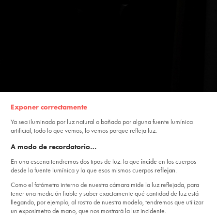
Exponer correctamente
Ya sea iluminado por luz natural o bañado por alguna fuente lumínica
artificial, todo lo que vemos, lo vemos porque refleja luz.
A modo de recordatorio…
En una escena tendremos dos tipos de luz: la que
incide
en los cuerpos
desde la fuente lumínica y la que esos mismos cuerpos
reflejan
.
Como el fotómetro interno de nuestra cámara mide la luz reflejada, para
tener una medición fiable y saber exactamente qué cantidad de luz está
llegando, por ejemplo, al rostro de nuestra modelo, tendremos que utilizar
un exposímetro de mano, que nos mostrará la luz incidente.