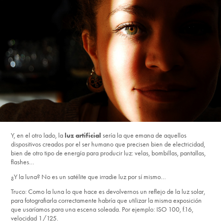
Y, en el otro lado, la
luz artificial
sería la que emana de aquellos
dispositivos creados por el ser humano que precisen bien de electricidad,
bien de otro tipo de energía para producir luz: velas, bombillas, pantallas,
flashes…
¿Y la luna? No es un satélite que irradie luz por sí mismo…
Truco: Como la luna lo que hace es devolvernos un reflejo de la luz solar,
para fotografiarla correctamente habría que utilizar la misma exposición
que usaríamos para una escena soleada. Por ejemplo: ISO 100, f.16,
velocidad 1/125.