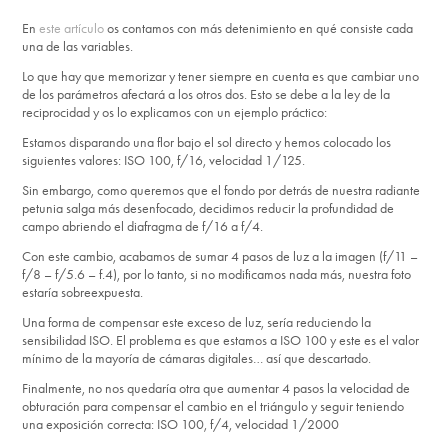
En
este artículo
os contamos con más detenimiento en qué consiste cada
una de las variables.
Lo que hay que memorizar y tener siempre en cuenta es que cambiar uno
de los parámetros afectará a los otros dos. Esto se debe a la ley de la
reciprocidad y os lo explicamos con un ejemplo práctico:
Estamos disparando una flor bajo el sol directo y hemos colocado los
siguientes valores: ISO 100, f/16, velocidad 1/125.
Sin embargo, como queremos que el fondo por detrás de nuestra radiante
petunia salga más desenfocado, decidimos reducir la profundidad de
campo abriendo el diafragma de f/16 a f/4.
Con este cambio, acabamos de sumar 4 pasos de luz a la imagen (f/11 –
f/8 – f/5.6 – f.4), por lo tanto, si no modificamos nada más, nuestra foto
estaría sobreexpuesta.
Una forma de compensar este exceso de luz, sería reduciendo la
sensibilidad ISO. El problema es que estamos a ISO 100 y este es el valor
mínimo de la mayoría de cámaras digitales… así que descartado.
Finalmente, no nos quedaría otra que aumentar 4 pasos la velocidad de
obturación para compensar el cambio en el triángulo y seguir teniendo
una exposición correcta: ISO 100, f/4, velocidad 1/2000