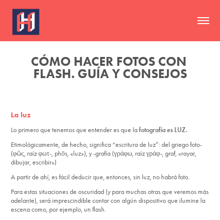
CÓMO HACER FOTOS CON 
FLASH. GUÍA Y CONSEJOS
La luz
Lo primero que tenemos que entender es que la
fotografía es LUZ.
Etimológicamente, de hecho, significa “escritura de luz”: del griego foto-
(φῶς, raíz φωτ-, phōs, «luz»), y -grafía (γράφω, raíz γράφ-, graf, «rayar,
dibujar, escribir»)
A partir de ahí, es fácil deducir que, entonces, sin luz, no habrá foto.
Para estas situaciones de oscuridad (y para muchas otras que veremos más
adelante), será imprescindible contar con algún dispositivo que ilumine la
escena como, por ejemplo, un flash.