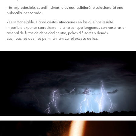
- Es impredecible: cuantíiiiisimas fotos nos fastidiará (o solucionará) una
nubecilla inesperada.
- Es inmanejable. Habrá ciertas situaciones en las que nos resulte
imposible exponer correctamente a no ser que tengamos con nosotras un
arsenal de filtros de densidad neutra, palios difusores y demás
cachibaches que nos permitan tamizar el exceso de luz.