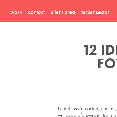
work
contact
client area
tercer sector
12 I
FO
Utensilios de cocina, cerilla
ver cada día pueden transfor