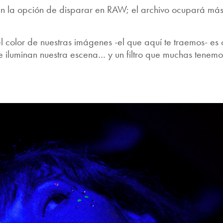
n la opción de disparar en RAW; el archivo ocupará más e
l color de nuestras imágenes -el que aquí te traemos- es 
e iluminan nuestra escena… y un filtro que muchas tenem