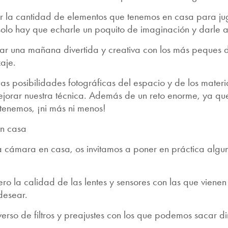
r la cantidad de elementos que tenemos en casa para jug
lo hay que echarle un poquito de imaginación y darle al
ar una mañana divertida y creativa con los más peques 
aje.
as posibilidades fotográficas del espacio y de los mater
mejorar nuestra técnica. Además de un reto enorme, ya qu
 tenemos, ¡ni más ni menos!
en casa
na cámara en casa, os invitamos a poner en práctica algun
ero la calidad de las lentes y sensores con las que viene
desear.
iverso de filtros y preajustes con los que podemos sacar d